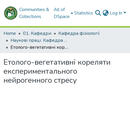
Communities &
All of
Statistics
Log In
Collections
DSpace
Home
01. Кафедри
Кафедра фізіології
Наукові праці. Кафедра фізіології
Етолого-вегетативні кореляти експериментального нейрогенного стресу
Етолого-вегетативні кореляти
експериментального
нейрогенного стресу