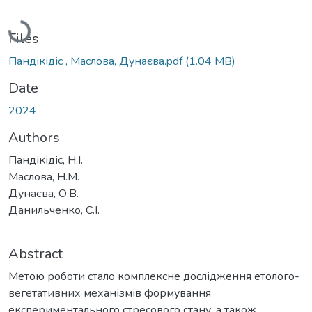
Loading...
Files
Пандікідіс , Маслова, Дунаєва.pdf
(1.04 MB)
Date
2024
Authors
Пандікідіс, Н.І.
Маслова, Н.М.
Дунаєва, О.В.
Данильченко, С.І.
Abstract
Метою роботи стало комплексне дослідження етолого-
вегетативних механізмів формування
експериментального стресового стану, а також