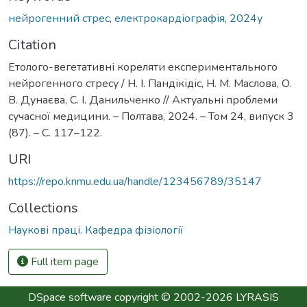
нейрогенний стрес
,
електрокардіографія
,
2024у
Citation
Етолого-вегетативні кореляти експериментального
нейрогенного стресу / Н. І. Пандікідіс, Н. М. Маслова, О.
В. Дунаєва, С. І. Данильченко // Актуальні проблеми
сучасної медицини. – Полтава, 2024. – Том 24, випуск 3
(87). – С. 117–122.
URI
https://repo.knmu.edu.ua/handle/123456789/35147
Collections
Наукові праці. Кафедра фізіології
Full item page
DSpace software
copyright © 2002-2026
LYRASIS