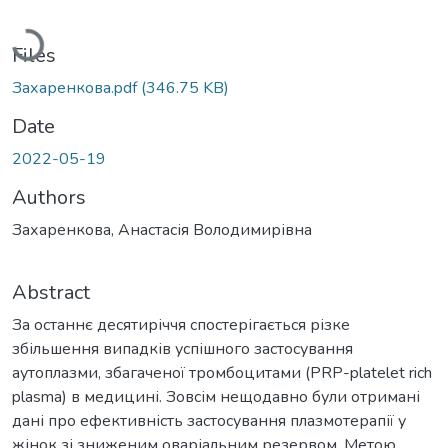
Loading...
Files
Захаренкова.pdf
(346.75 KB)
Date
2022-05-19
Authors
Захаренкова, Анастасія Володимирівна
Abstract
За останнє десятиріччя спостерігається різке
збільшення випадків успішного застосування
аутоплазми, збагаченої тромбоцитами (PRP-platelet rich
plasma) в медицині. Зовсім нещодавно були отримані
дані про ефективність застосування плазмотерапії у
жінок зі зниженим оваріальним резервом. Метою