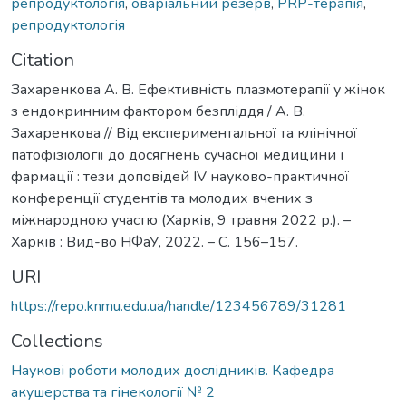
репродуктологія
,
оваріальний резерв
,
PRP-терапія
,
репродуктологія
Citation
Захаренкова А. В. Ефективність плазмотерапії у жінок
з ендокринним фактором безпліддя / А. В.
Захаренкова // Від експериментальної та клінічної
патофізіології до досягнень сучасної медицини і
фармації : тези доповідей ІV науково-практичної
конференції студентів та молодих вчених з
міжнародною участю (Харків, 9 травня 2022 р.). –
Харків : Вид-во НФаУ, 2022. – С. 156–157.
URI
https://repo.knmu.edu.ua/handle/123456789/31281
Collections
Наукові роботи молодих дослідників. Кафедра
акушерства та гінекології № 2