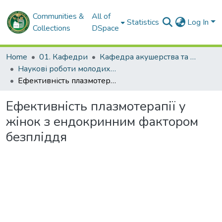
Communities &
All of
Statistics
Log In
Collections
DSpace
Home
01. Кафедри
Кафедра акушерства та гінекології № 2
Наукові роботи молодих дослідників. Кафедра акушерства та гінекології № 2
Ефективність плазмотерапії у жінок з ендокринним фактором безпліддя
Ефективність плазмотерапії у
жінок з ендокринним фактором
безпліддя