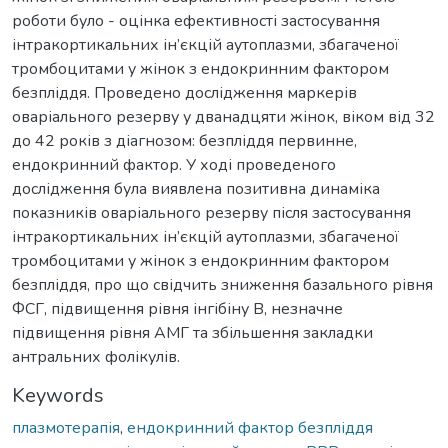
роботи було - оцінка ефективності застосування
інтракортикальних ін’єкцій аутоплазми, збагаченої
тромбоцитами у жінок з ендокринним фактором
безпліддя. Проведено дослідження маркерів
оваріального резерву у дванадцяти жінок, віком від 32
до 42 років з діагнозом: безпліддя первинне,
ендокринний фактор. У ході проведеного
дослідження була виявлена позитивна динаміка
показників оваріального резерву після застосування
інтракортикальних ін’єкцій аутоплазми, збагаченої
тромбоцитами у жінок з ендокринним фактором
безпліддя, про що свідчить зниження базального рівня
ФСГ, підвищення рівня інгібіну В, незначне
підвищення рівня АМГ та збільшення закладки
антральних фолікулів.
Keywords
плазмотерапія
,
ендокринний фактор безпліддя