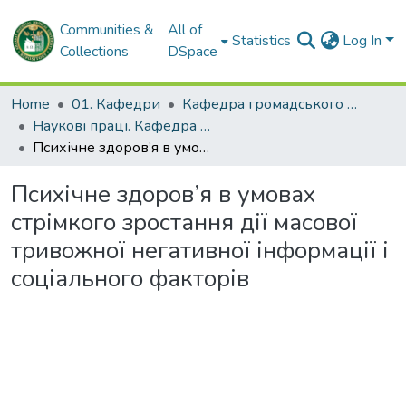
Communities &
All of
Statistics
Log In
Collections
DSpace
Home
01. Кафедри
Кафедра громадського здоров'я та управління охороною здоров'я
Наукові праці. Кафедра громадського здоров'я та управління охороною здоров'я
Психічне здоров’я в умовах стрімкого зростання дії масової тривожної негативної інформації і соціального факторів
Психічне здоров’я в умовах
стрімкого зростання дії масової
тривожної негативної інформації і
соціального факторів