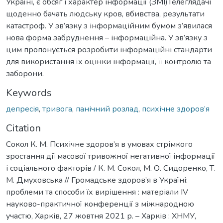
Україні, є обсяг і характер інформації (ЗМІ)Телеглядачі
щоденно бачать людську кров, вбивства, результати
катастроф. У зв’язку з інформаційним бумом з’явилася
нова форма забруднення – інформаційна. У зв’язку з
цим пропонується розробити інформаційні стандарти
для використання їх оцінки інформації, її контролю та
заборони.
Keywords
депресія
,
тривога
,
панічний розлад
,
психічне здоров’я
Citation
Сокол К. М. Психічне здоров’я в умовах стрімкого
зростання дії масової тривожної негативної інформації
і соціального факторів / К. М. Сокол, М. О. Сидоренко, Т.
М. Дмуховська // Громадське здоров’я в Україні:
проблеми та способи їх вирішення : матеріали ІV
науково-практичної конференції з міжнародною
участю, Харків, 27 жовтня 2021 р. – Харків : ХНМУ,