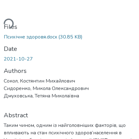
ding...
Files
Психічне здоровя.docx
(30.85 KB)
Date
2021-10-27
Authors
Сокол, Костянтин Михайлович
Сидоренко, Микола Олександрович
Дмуховська, Тетяна Миколаївна
Abstract
Таким чином, одним із найголовніших факторів, що
впливають на стан психічного здоров’населення в