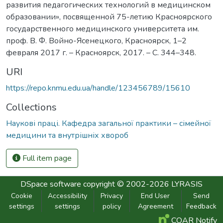
развития педагогических технологий в медицинском
образовании», посвященной 75-летию Красноярского
государственного медицинского университета им.
проф. В. Ф. Войно-Ясенецкого, Красноярск, 1–2
февраля 2017 г. – Красноярск, 2017. – С. 344–348.
URI
https://repo.knmu.edu.ua/handle/123456789/15610
Collections
Наукові праці. Кафедра загальної практики – сімейної
медицини та внутрішніх хвороб
Full item page
DSpace software
copyright © 2002-2026
LYRASIS
Cookie
Accessibility
Privacy
End User
Send
settings
settings
policy
Agreement
Feedback
COAR Notify