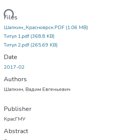
ding...
Files
Шапкин_Красноярск.PDF
(1.06 MB)
Титул 1.pdf
(368.8 KB)
Титул 2.pdf
(265.69 KB)
Date
2017-02
Authors
Шапкин, Вадим Евгеньевич
Publisher
КрасГМУ
Abstract