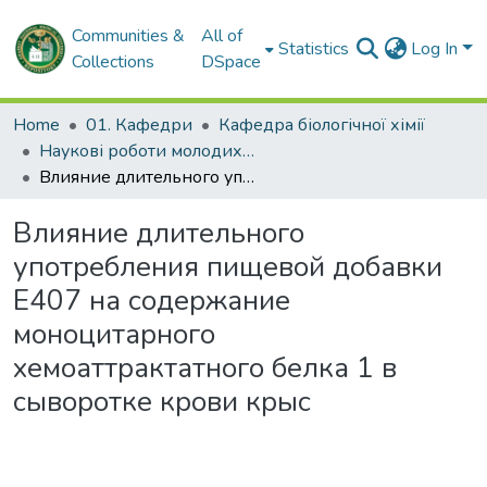
Communities &
All of
Statistics
Log In
Collections
DSpace
Home
01. Кафедри
Кафедра біологічної хімії
Наукові роботи молодих дослідників. Кафедра біологічної хімії
Влияние длительного употребления пищевой добавки Е407 на содержание моноцитарного хемоаттрактатного белка 1 в сыворотке крови крыс
Влияние длительного
употребления пищевой добавки
Е407 на содержание
моноцитарного
хемоаттрактатного белка 1 в
сыворотке крови крыс