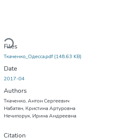
ding...
Files
Ткаченко_Одесса.pdf
(148.63 KB)
Date
2017-04
Authors
Ткаченко, Антон Сергеевич
Набатян, Кристина Артуровна
Нечипорук, Ирина Андреевна
Citation