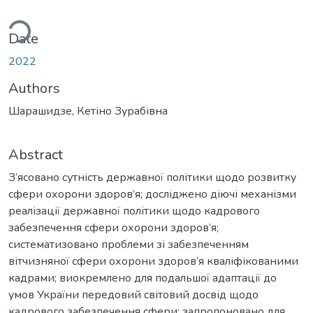
ding...
Date
2022
Authors
Шарашидзе, Кетіно Зурабівна
Abstract
З’ясовано сутність державної політики щодо розвитку
сфери охорони здоров’я; досліджено діючі механізми
реалізації державної політики щодо кадрового
забезпечення сфери охорони здоров’я;
систематизовано проблеми зі забезпеченням
вітчизняної сфери охорони здоров’я кваліфікованими
кадрами; виокремлено для подальшої адаптації до
умов України передовий світовий досвід щодо
кадрового забезпечення сфери; запропоновано для