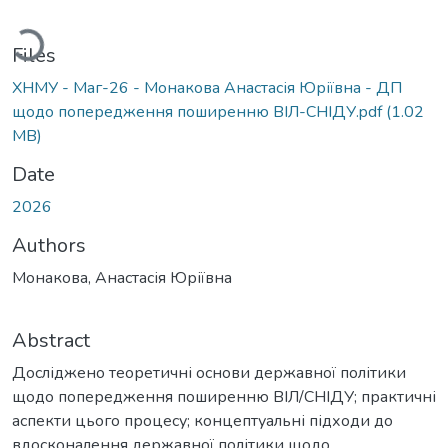
oading...
Files
ХНМУ - Маг-26 - Монакова Анастасія Юріївна - ДП
щодо попередження поширенню ВІЛ-СНІДУ.pdf
(1.02
MB)
Date
2026
Authors
Монакова, Анастасія Юріївна
Abstract
Досліджено теоретичні основи державної політики
щодо попередження поширенню ВІЛ/СНІДУ; практичні
аспекти цього процесу; концептуальні підходи до
вдосконалення державної політики щодо