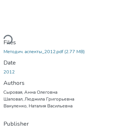
ding...
Files
Методич. аспекты_2012.pdf
(2.77 MB)
Date
2012
Authors
Сыровая, Анна Олеговна
Шаповал, Людмила Григорьевна
Вакуленко, Наталия Васильевна
Publisher