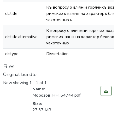
Къ вопросу о вліяніи горячихъ во
dc.title
римскихъ ваннъ на характеръ бѣлко
чахоточныхъ
К вопросу о влиянии горячих воз
dc.title.alternative
римских ванн на характер белково
чахоточных
dc.type
Dissertation
Files
Original bundle
Now showing
1 - 1 of 1
Name:
Морозов_НН_64744.pdf
Size:
27.37 MB