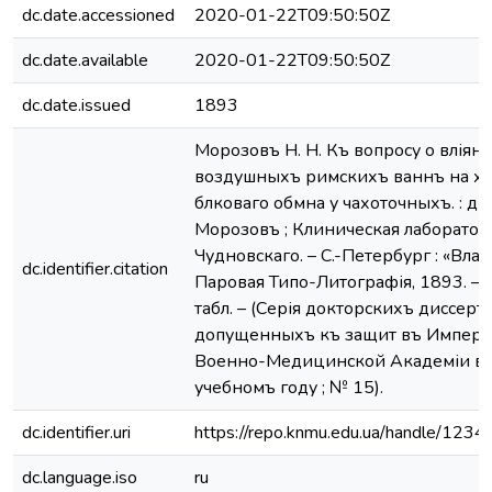
dc.date.accessioned
2020-01-22T09:50:50Z
dc.date.available
2020-01-22T09:50:50Z
dc.date.issued
1893
Морозовъ Н. Н. Къ вопросу о вліян
воздушныхъ римскихъ ваннъ на х
бѣлковаго обмѣна у чахоточныхъ. : дис. .
Морозовъ ; Клиническая лабораторі
Чудновскаго. – С.-Петербург : «Вла
dc.identifier.citation
Паровая Типо-Литографія, 1893. – 43,
табл. – (Серія докторскихъ диссерта
допущенныхъ къ защитѣ въ Импера
Военно-Медицинской Академіи в
учебномъ году ; № 15).
dc.identifier.uri
https://repo.knmu.edu.ua/handle/12
dc.language.iso
ru