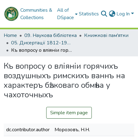
Communities &
All of
Statistics
Log In
Collections
DSpace
Home
09. Наукова бібліотека
Книжкові пам'ятки
05. Дисертації 1812-1926 рр.
Къ вопросу о вліяніи горячихъ воздушныхъ римскихъ ваннъ на характеръ бѣлковаго обмѣна у чахоточныхъ
Къ вопросу о вліяніи горячихъ
воздушныхъ римскихъ ваннъ на
характеръ бѣлковаго обмѣна у
чахоточныхъ
Simple item page
dc.contributor.author
Морозовъ, Н.Н.