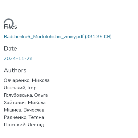
ding...
Files
Radchenko6_Morfolohichni_zminy.pdf
(381.85 KB)
Date
2024-11-28
Authors
Овчаренко, Микола
Лінський, Ігор
Голубовська, Ольга
Хайтович, Микола
Мішиєв, Вячеслав
Радченко, Тетяна
Пінський, Леонід