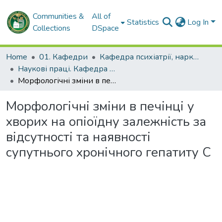
Communities &
All of
Statistics
Log In
Collections
DSpace
Home
01. Кафедри
Кафедра психіатрії, наркології, медичної психології та соціальної роботи
Наукові праці. Кафедра психіатрії, наркології, медичної психології та соціальної роботи
Морфологічні зміни в печінці у хворих на опіоїдну залежність за відсутності та наявності супутнього хронічного гепатиту С
Морфологічні зміни в печінці у
хворих на опіоїдну залежність за
відсутності та наявності
супутнього хронічного гепатиту С