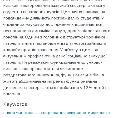
кишкові захворювання зазвичай спостерігаються у
студентів початкових курсів. Це значно впливає на
повсякденну діяльність постраждалих студентів. У
численних наукових дослідженнях відзначається
несприятлива динаміка стану здоров'я підростаючого
покоління. Одним з головних в структурі хронічної
патології в житті встановленим діагнозом займають
хвороби органів травлення. У зв'язку з цим стає
актуальним профілактика даної соціально значущої
патології. Переважаючі функціональні шлунково-
кишкові захворювання, такі як синдром
роздратованого кишечника, функціональна біль в
животі, абдомінальна мігрень і функціональна
диспепсія, спостерігаються приблизно у 12% дітей і
підлітків.
Keywords
вплив чинників
,
захворювання шлунково-кишкового