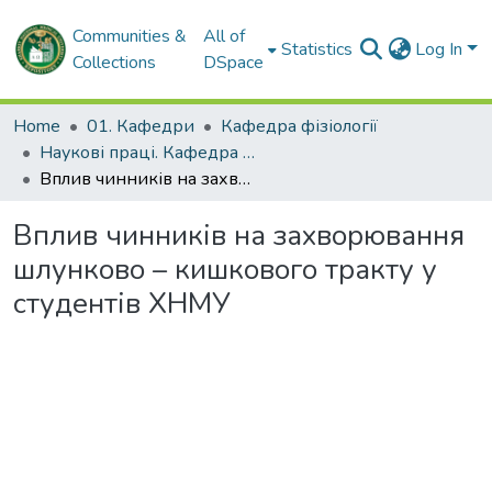
Communities &
All of
Statistics
Log In
Collections
DSpace
Home
01. Кафедри
Кафедра фізіології
Наукові праці. Кафедра фізіології
Вплив чинників на захворювання шлунково – кишкового тракту у студентів ХНМУ
Вплив чинників на захворювання
шлунково – кишкового тракту у
студентів ХНМУ