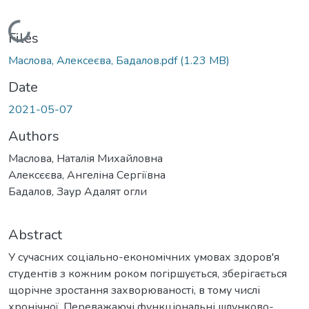
Loading...
Files
Маслова, Алексеєва, Бадалов.pdf
(1.23 MB)
Date
2021-05-07
Authors
Маслова, Наталія Михайловна
Алексєєва, Ангеліна Сергіївна
Бадалов, Заур Адалят огли
Abstract
У сучасних соціально-економічних умовах здоров'я
студентів з кожним роком погіршується, зберігається
щорічне зростання захворюваності, в тому числі
хронічної. Переважаючі функціональні шлунково-