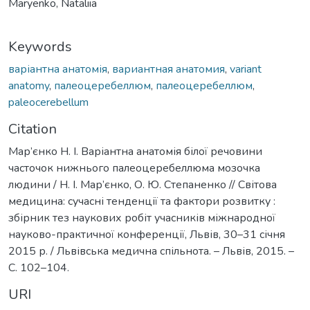
Maryenko, Nataliia
Keywords
варіантна анатомія
,
вариантная анатомия
,
variant
anatomy
,
палеоцеребеллюм
,
палеоцеребеллюм
,
paleoсerebellum
Citation
Мар’єнко Н. І. Варіантна анатомія білої речовини
часточок нижнього палеоцеребеллюма мозочка
людини / Н. І. Мар’єнко, О. Ю. Степаненко // Світова
медицина: сучасні тенденції та фактори розвитку :
збірник тез наукових робіт учасників міжнародної
науково-практичної конференції, Львів, 30–31 січня
2015 р. / Львівська медична спільнота. – Львів, 2015. –
С. 102–104.
URI