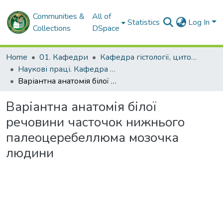
Communities &
All of
Statistics
Log In
Collections
DSpace
Home
01. Кафедри
Кафедра гістології, цитології та ембріології
Наукові праці. Кафедра гістології, цитології та ембріології
Варіантна анатомія білої речовини часточок нижнього палеоцеребеллюма мозочка людини
Варіантна анатомія білої
речовини часточок нижнього
палеоцеребеллюма мозочка
людини