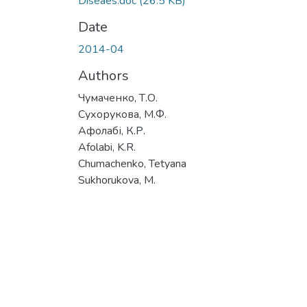
Diseaes.doc
(26.5 KB)
Date
2014-04
Authors
Чумаченко, Т.О.
Сухорукова, М.Ф.
Афолабі, К.Р.
Afolabi, K.R.
Chumachenko, Tetyana
Sukhorukova, M.