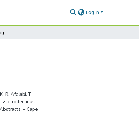
Log In
Comparison of rabies in Nigeria and Ukraine
. R. Afolabi, T.
ss on infectious
 Abstracts. – Cape