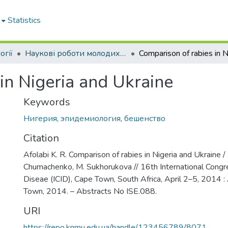
Statistics
огії
Наукові роботи молодих дослідників. Кафедра епідеміології
in Nigeria and Ukraine
Keywords
Нигерия
,
эпидемиология
,
бешенство
Citation
Afolabi K. R. Comparison of rabies in Nigeria and Ukraine / K
Chumachenko, M. Sukhorukova // 16th International Congre
Diseae (ICID), Cape Town, South Africa, April 2–5, 2014 :
Town, 2014. – Abstracts No ISE.088.
URI
https://repo.knmu.edu.ua/handle/123456789/8071