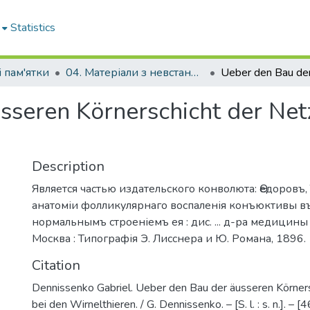
Statistics
 пам'ятки
04. Матеріали з невстановленою датою
sseren Körnerschicht der Net
Description
Является частью издательского конволюта: Ѳедоровъ,
анатоміи фолликулярнаго воспаленія конъюктивы въ
нормальнымъ строеніемъ ея : дис. ... д-ра медицины /
Москва : Типографія Э. Лисснера и Ю. Романа, 1896.
Citation
Dennissenko Gabriel. Ueber den Bau der äusseren Körner
bei den Wirnelthieren. / G. Dennissenko. – [S. l. : s. n.]. – [46,