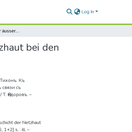
Log In
Ueber den Bau der äusseren Körnerschicht der Netzhaut bei den Wirnelthieren
zhaut bei den
 Тихонъ. Къ
 связи съ
 Т. Ѳедоровъ. –
schicht der Netzhaut
 1+2] s. : ill. –