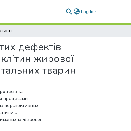
Log In
Особливості репаративного остеогенезу дірчастих дефектів нижньої щелепи із застосуванням стовбурових клітин жирової тканини на колапановій підложці в експериментальних тварин
тих дефектів
 клітин жирової
нтальних тварин
роцесів та
ся процесами
 із перспективних
канини є
риманих із жирової