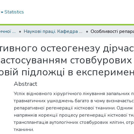
Statistics
Кафедра терапевтичної стоматології
Наукові праці. Кафедра терапевтичної стоматології
тивного остеогенезу дірчас
застосуванням стовбурових
овій підложці в експериме
Abstract
Успіх відновного хірургічного лікування запальних п
травматичних ушкоджень багато в чому визначаєть
репаративної регенерації кісткової тканини. Одним
напрямків корекції процесу регенерації кісткової т
трансплантація аутологічних стовбурових клітин, от
тканини.