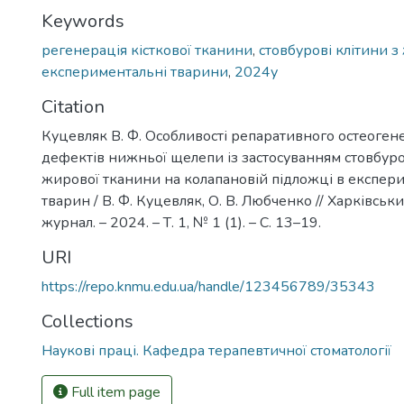
Keywords
регенерація кісткової тканини
,
стовбурові клітини 
експериментальні тварини
,
2024у
Citation
Куцевляк В. Ф. Особливості репаративного остеогене
дефектів нижньої щелепи із застосуванням стовбуро
жирової тканини на колапановій підложці в експер
тварин / В. Ф. Куцевляк, О. В. Любченко // Харківськ
журнал. – 2024. – Т. 1, № 1 (1). – С. 13–19.
URI
https://repo.knmu.edu.ua/handle/123456789/35343
Collections
Наукові праці. Кафедра терапевтичної стоматології
Full item page