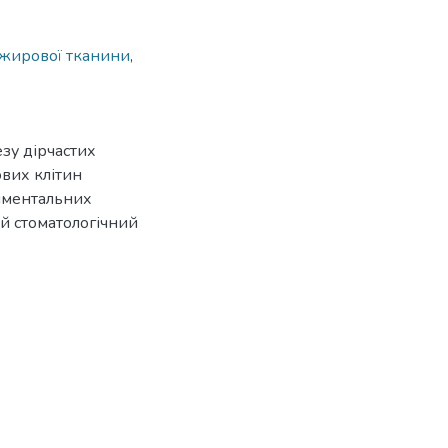
з жирової тканини
,
зу дірчастих
вих клітин
иментальних
ий стоматологічний