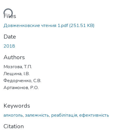
ding...
Files
Довженковские чтения 1.pdf
(251.51 KB)
Date
2018
Authors
Мозгова, Т.П.
Лещина, І.В.
Федорченко, С.В.
Артамонов, Р.О.
Keywords
алкоголь
,
залежність
,
реабілітація
,
ефективність
Citation