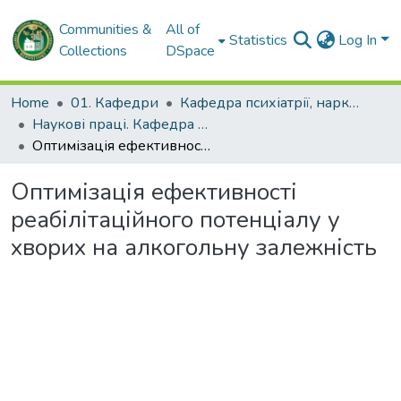
Communities &
All of
Statistics
Log In
Collections
DSpace
Home
01. Кафедри
Кафедра психіатрії, наркології, медичної психології та соціальної роботи
Наукові праці. Кафедра психіатрії, наркології, медичної психології та соціальної роботи
Оптимізація ефективності реабілітаційного потенціалу у хворих на алкогольну залежність
Оптимізація ефективності
реабілітаційного потенціалу у
хворих на алкогольну залежність