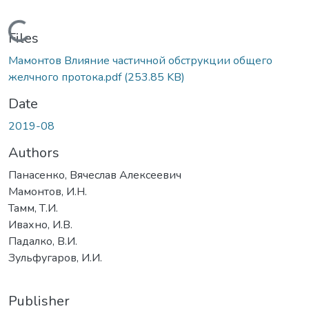
Loading...
Files
Мамонтов Влияние частичной обструкции общего
желчного протока.pdf
(253.85 KB)
Date
2019-08
Authors
Панасенко, Вячеслав Алексеевич
Мамонтов, И.Н.
Тамм, Т.И.
Ивахно, И.В.
Падалко, В.И.
Зульфугаров, И.И.
Publisher