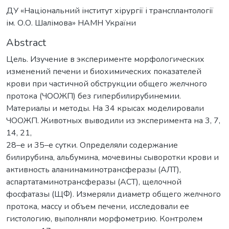
ДУ «Національний інститут хірургії і трансплантології
ім. О.О. Шалімова» НАМН України
Abstract
Цель. Изучение в эксперименте морфологических
изменений печени и биохимических показателей
крови при частичной обструкции общего желчного
протока (ЧООЖП) без гипербилирубинемии.
Материалы и методы. На 34 крысах моделировали
ЧООЖП. Животных выводили из эксперимента на 3, 7,
14, 21,
28–е и 35–е сутки. Определяли содержание
билирубина, альбумина, мочевины сыворотки крови и
активность аланинаминотрансферазы (АЛТ),
аспартатаминотрансферазы (АСТ), щелочной
фосфатазы (ЩФ). Измеряли диаметр общего желчного
протока, массу и объем печени, исследовали ее
гистологию, выполняли морфометрию. Контролем