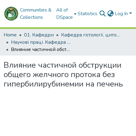
Communities &
All of
Statistics
Log In
Collections
DSpace
Home
01. Кафедри
Кафедра гістології, цитології та ембріології
Наукові праці. Кафедра гістології, цитології та ембріології
Влияние частичной обструкции общего желчного протока без гипербилирубинемии на печень
Влияние частичной обструкции
общего желчного протока без
гипербилирубинемии на печень