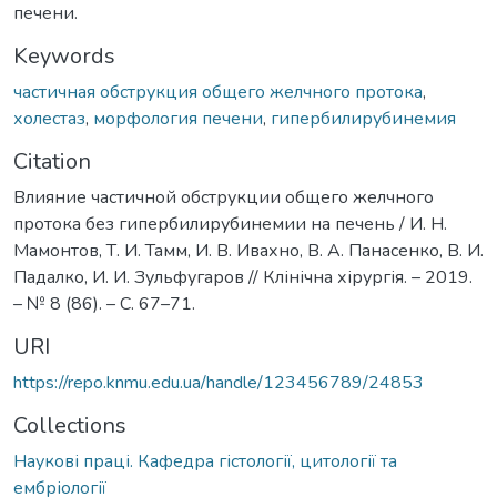
печени.
Keywords
частичная обструкция общего желчного протока
,
холестаз
,
морфология печени
,
гипербилирубинемия
Citation
Влияние частичной обструкции общего желчного
протока без гипербилирубинемии на печень / И. Н.
Мамонтов, Т. И. Тамм, И. В. Ивахно, В. А. Панасенко, В. И.
Падалко, И. И. Зульфугаров // Клінічна хірургія. – 2019.
– № 8 (86). – С. 67–71.
URI
https://repo.knmu.edu.ua/handle/123456789/24853
Collections
Наукові праці. Кафедра гістології, цитології та
ембріології