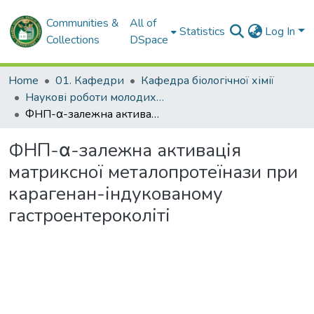
Communities &
All of
Statistics
Log In
Collections
DSpace
Home
01. Кафедри
Кафедра біологічної хімії
Наукові роботи молодих дослідників. Кафедра біологічної хімії
ФНП-α-залежна активація матриксної металопротеїнази при карагенан-індукованому гастроентероколіті
ФНП-α-залежна активація
матриксної металопротеїнази при
карагенан-індукованому
гастроентероколіті