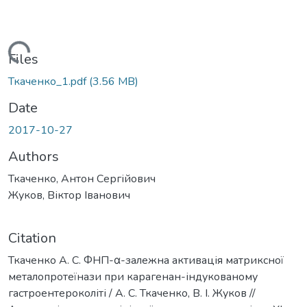
Loading...
Files
Ткаченко_1.pdf
(3.56 MB)
Date
2017-10-27
Authors
Ткаченко, Антон Сергійович
Жуков, Віктор Іванович
Citation
Ткаченко А. С. ФНП-α-залежна активація матриксної
металопротеїнази при карагенан-індукованому
гастроентероколіті / А. С. Ткаченко, В. І. Жуков //