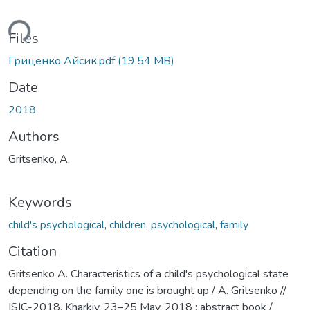
ding...
Files
Гриценко Айсик.pdf
(19.54 MB)
Date
2018
Authors
Gritsenko, A.
Keywords
child's psychological
,
children
,
psychological
,
family
Citation
Gritsenko A. Characteristics of a child's psychological state
depending on the family one is brought up / A. Gritsenko //
ISIC-2018, Kharkiv, 23–25 May, 2018 : abstract book /