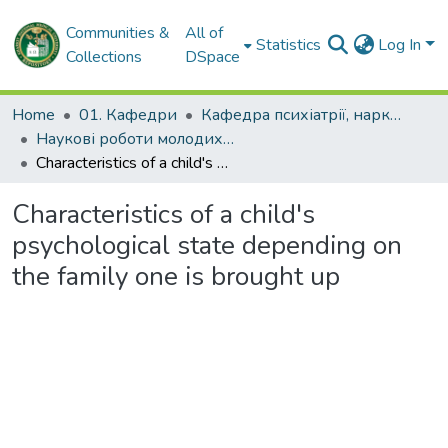
Communities &
All of
Statistics
Log In
Collections
DSpace
Home
01. Кафедри
Кафедра психіатрії, наркології, медичної психології та соціальної роботи
Наукові роботи молодих дослідників та кваліфікаційні роботи. Кафедра психіатрії, наркології, медичної психології та соціальної роботи
Characteristics of a child's psychological state depending on the family one is brought up
Characteristics of a child's
psychological state depending on
the family one is brought up