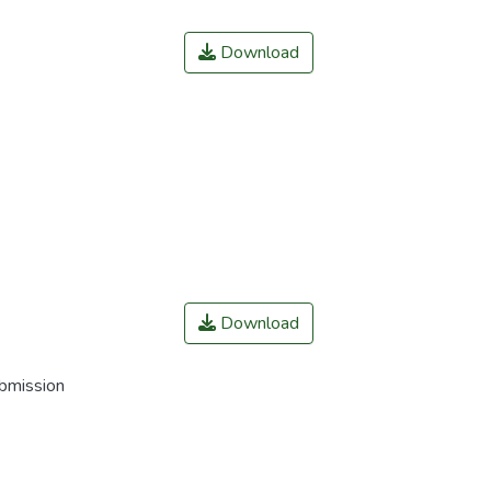
Download
Download
ubmission