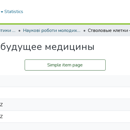
Statistics
Кафедра пропедевтики внутрішньої медицини № 1, основ біоетики та біобезпеки
Наукові роботи молодих дослідників. Кафедра пропедевтики внутрішньої медицини № 1, основ біоетики та біобезпеки
– будущее медицины
Simple item page
8Z
8Z