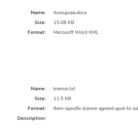
Name:
Холодова.docx
Size:
15.08 KB
Format:
Microsoft Word XML
Name:
license.txt
Size:
11.5 KB
Format:
Item-specific license agreed upon to s
Description: