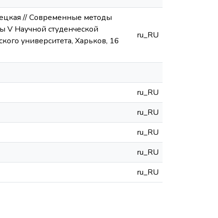
итецкая // Современные методы
лы V Научной студенческой
ru_RU
ого университета, Харьков, 16
ru_RU
ru_RU
ru_RU
ru_RU
ru_RU