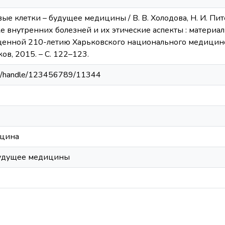
овые клетки – будущее медицины / В. В. Холодова, Н. И. П
е внутренних болезней и их этические аспекты : материа
енной 210-летию Харьковского национального медицинск
ков, 2015. – С. 122–123.
.ua/handle/123456789/11344
ицина
будущее медицины