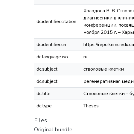
Холодова В. В. Ствол
диагностики в клиник
dc.identifier.citation
конференции, посвящ
ноября 2015 г. – Харь
dc.identifier.uri
https://repo.knmu.edu
dc.language.iso
ru
dc.subject
стволовые клетки
dc.subject
регенеративная мед
dc.title
Стволовые клетки – 
dc.type
Theses
Files
Original bundle