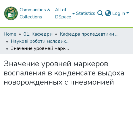
Communities &
All of
Statistics
Log In
Collections
DSpace
Home
01. Кафедри
Кафедра пропедевтики педіатрії № 2
Наукові роботи молодих дослідників. Кафедра пропедевтики педіатрії № 2
Значение уровней маркеров воспаления в конденсате выдоха новорожденных с пневмонией
Значение уровней маркеров
воспаления в конденсате выдоха
новорожденных с пневмонией