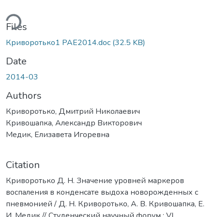
ding...
Files
Криворотько1 РАЕ2014.doc
(32.5 KB)
Date
2014-03
Authors
Криворотько, Дмитрий Николаевич
Кривошапка, Александр Викторович
Медик, Елизавета Игоревна
Citation
Криворотько Д. Н. Значение уровней маркеров
воспаления в конденсате выдоха новорожденных с
пневмонией / Д. Н. Криворотько, А. В. Кривошапка, Е.
И. Медик // Студенческий научный форум : VI