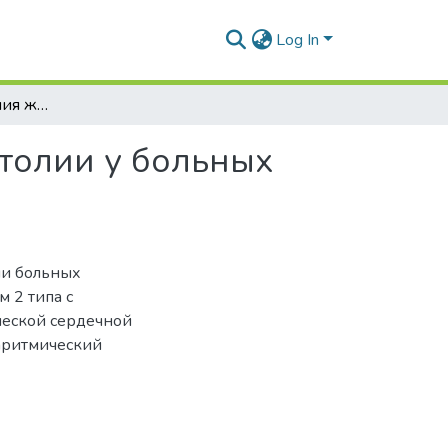
Log In
Особенности лечения желудочковой экстрасистолии у больных хронической сердечной недостаточностью
толии у больных
ми больных
 2 типа с
ческой сердечной
аритмический