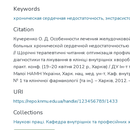
Keywords
хроническая сердечная недостаточность
,
экстрасист
Citation
Кучеренко О. Д. Особенности лечения желудочковой
больных хронической сердечной недостаточностью /
// Щорічні терапевтичні читання: оптимізація профіл
діагностики та лікування в клініці внутрішніх хвороб 
практ. конф. (19–20 квітня 2012 р., Харків) / ДУ Ін-т те
Малої НАМН України, Харк. нац. мед. ун-т, Каф. вн
№ 1 та клінічної фармакології [та ін.]. – Харків, 2012. 
URI
https://repo.knmu.edu.ua/handle/123456789/1433
Collections
Наукові праці. Кафедра внутрішніх та професійних 