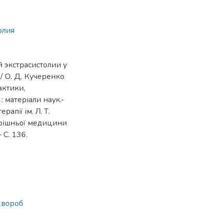
олия
 экстрасистолии у
 О. Д. Кучеренко
актики,
: матеріали наук.-
рапії ім. Л. Т.
утрішньої медицини
– С. 136.
хвороб