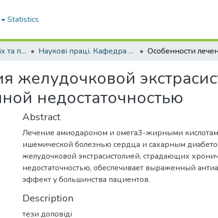
Statistics
Кафедра внутрішніх та професійних хвороб
Наукові праці. Кафедра внутрішніх та професійних хвороб
я желудочковой экстрасис
чной недостаточностью
Abstract
Лечение амиодароном и омега3-жирными кислота
ишемической болезнью сердца и сахарным диабетом
желудочковой экстрасистолией, страдающих хрони
недостаточностью, обеспечивает выраженный анти
эффект у большинства пациентов.
Description
тези доповіді