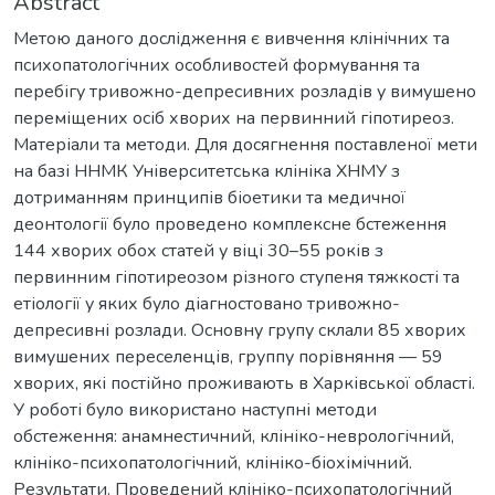
Abstract
Метою даного дослідження є вивчення клінічних та
психопатологічних особливостей формування та
перебігу тривожно-депресивних розладів у вимушено
переміщених осіб хворих на первинний гіпотиреоз.
Матеріали та методи. Для досягнення поставленої мети
на базі ННМК Університетська клініка ХНМУ з
дотриманням принципів біоетики та медичної
деонтології було проведено комплексне бстеження
144 хворих обох статей у віці 30–55 років з
первинним гіпотиреозом різного ступеня тяжкості та
етіології у яких було діагностовано тривожно-
депресивні розлади. Основну групу склали 85 хворих
вимушених переселенців, группу порівняння — 59
хворих, які постійно проживають в Харківської області.
У роботі було використано наступні методи
обстеження: анамнестичний, клініко-неврологічний,
клініко-психопатологічний, клініко-біохімічний.
Результати. Проведений клініко-психопатологічний