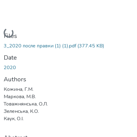
Loading...
Files
3_2020 после правки (1) (1).pdf
(377.45 KB)
Date
2020
Authors
Кожина, Г.М.
Маркова, М.В.
Товажнянська, О.Л.
Зеленська, К.О.
Каук, О.І.