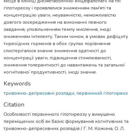
місце в клініці дисметаболічної енцефалопатії на тлі
гіпотиреозу і проявлялися зниженням пам'яті та
концентрацію уваги, неуважністю, неможливістю
довгого зосередження на виконанні певного
завдання, уповільненням темпу мислення, іноді
зниженням інтелекту. Таким чином, в умовах дефіциту
тиреоїдних гормонів в обох групах порівняння
спостерігалося значне зниження здатності до
концентрації уваги, підвищення стомлюваності,
зниження толерантності до навантажень та загальної
когнітивної продуктивності, іноді значне.
Keywords
тривожно-депресивні розлади
,
первинний гіпотиреоз
Citation
Особливості первинного гіпотиреозу у вимушено
переміщених осіб як базис формування когнітивних та
тривожно-депресивних розладів / Г. М. Кожина, О. Л.