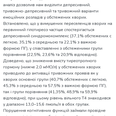
аналіз дозволив нам виділити депресивний,
тривожно-депресивний та тривожний варіанти
емоційних розладів у обстежених хворих.
Встановлено, що у вимушених переселенців хворих на
первинний гіпотиреоз частіше спостерігається
депресивний синдромокомплекс (37,1% обстежених с
легкою, 35,1% з середньою та 22,1% з важкою
формою ПГ), у співставленні з обстеженими групи
порівняння (22,5%, 23,6% та 20,9% відповідно).
Доведено, що зниження вмісту тиреотропного
гормону (нижче 2,0 мМО/л) у обстежених хворих
приводило до активації тривожних проявів як у
хворих основної групи (40,7% обстежених с легкою,
45,3% з середньою та 57,5% з важкою формою ПГ),
так і групи порівняння (41,35%, 48,9% та 59,9%
відповідно), при цьому рівень вільного Т4 знаходився
у діапазоні 13,0–15,6 пмоль/л в обох групах.
Порушення когнітивних функцій займали провідне