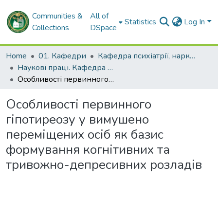
Communities &
All of
Statistics
Log In
Collections
DSpace
Home
01. Кафедри
Кафедра психіатрії, наркології, медичної психології та соціальної роботи
Наукові праці. Кафедра психіатрії, наркології, медичної психології та соціальної роботи
Особливості первинного гіпотиреозу у вимушено переміщених осіб як базис формування когнітивних та тривожно-депресивних розладів
Особливості первинного
гіпотиреозу у вимушено
переміщених осіб як базис
формування когнітивних та
тривожно-депресивних розладів