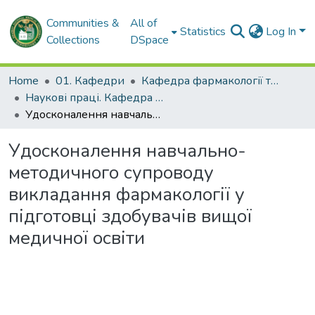
Communities &
All of
Statistics
Log In
Collections
DSpace
Home
01. Кафедри
Кафедра фармакології та медичної рецептури
Наукові праці. Кафедра фармакології та медичної рецептури
Удосконалення навчально-методичного супроводу викладання фармакології у підготовці здобувачів вищої медичної освіти
Удосконалення навчально-
методичного супроводу
викладання фармакології у
підготовці здобувачів вищої
медичної освіти