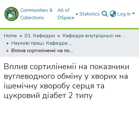
Communities &
All of
Statistics
Log In
Collections
DSpace
Home
01. Кафедри
Кафедра внутрішньої медицини № 2 і клінічної імунології та алергології імені академіка Л.Т. Малої
Наукові праці. Кафедра внутрішньої медицини № 2 і клінічної імунології та алергології ім. ак. Л.Т. Малої
Вплив сортилінемії на показники вуглеводного обміну у хворих на ішемічну хворобу серця та цукровий діабет 2 типу
Вплив сортилінемії на показники
вуглеводного обміну у хворих на
ішемічну хворобу серця та
цукровий діабет 2 типу