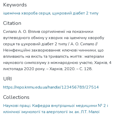
Keywords
ішемічна хвороба серця
,
цукровий діабет 2 типу
Citation
Сипало А. О. Вплив сортилінемії на показники
вуглеводного обміну у хворих на ішемічну хворобу
серця та цукровий діабет 2 типу / А. О. Сипало //
Неінфекційні захворювання: ключові чинники, що
впливають на якість та тривалість життя : матеріали
наукового симпозіуму з міжнародною участю, Харків, 4
листопада 2020 року. – Харків, 2020. – С. 128.
URI
https://repo.knmu.edu.ua/handle/123456789/27514
Collections
Наукові праці. Кафедра внутрішньої медицини № 2 і
клінічної імунології та алергології ім. ак. Л.Т. Малої