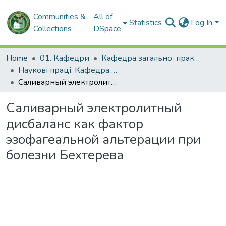
Communities &
All of
Statistics
Log In
Collections
DSpace
Home
01. Кафедри
Кафедра загальної практики – сімейної медицини та внутрішніх хвороб
Наукові праці. Кафедра загальної практики – сімейної медицини та внутрішніх хвороб
Саливарный электролитный дисбаланс как фактор эзофагеальной альтерации при болезни Бехтерева
Саливарный электролитный
дисбаланс как фактор
эзофагеальной альтерации при
болезни Бехтерева