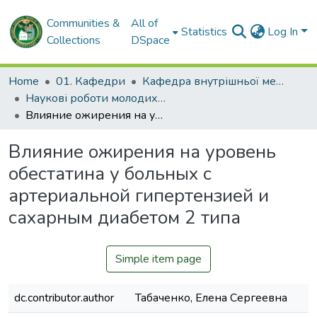
Communities &
All of
Statistics
Log In
Collections
DSpace
Home
01. Кафедри
Кафедра внутрішньої медицини № 2 і клінічної імунології та алергології імені академіка Л.Т. Малої
Наукові роботи молодих дослідників та кваліфікаційні роботи. Кафедра внутрішньої медицини № 2 і клінічної імунології та алергології ім. ак. Л.Т. Малої
Влияние ожирения на уровень обестатина у больных с артериальной гипертензией и сахарным диабетом 2 типа
Влияние ожирения на уровень
обестатина у больных с
артериальной гипертензией и
сахарным диабетом 2 типа
Simple item page
dc.contributor.author
Табаченко, Елена Сергеевна