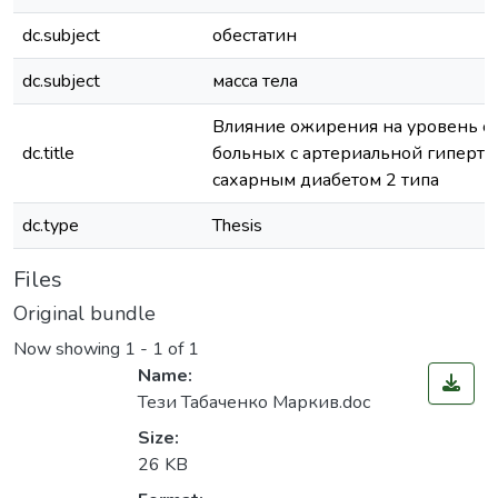
dc.subject
обестатин
dc.subject
масса тела
Влияние ожирения на уровень об
dc.title
больных с артериальной гиперте
сахарным диабетом 2 типа
dc.type
Thesis
Files
Original bundle
Now showing
1 - 1 of 1
Name:
Тези Табаченко Маркив.doc
Size:
26 KB
Loading...