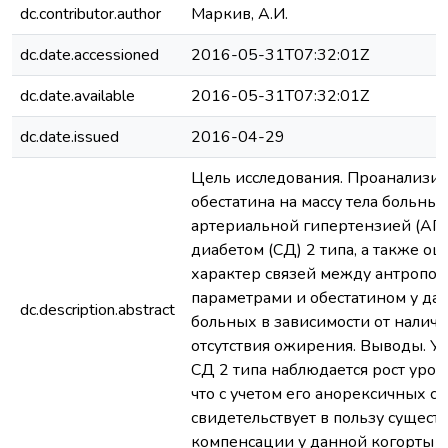
dc.contributor.author
Маркив, А.И.
dc.date.accessioned
2016-05-31T07:32:01Z
dc.date.available
2016-05-31T07:32:01Z
dc.date.issued
2016-04-29
Цель исследования. Проанализи
обестатина на массу тела больных
артериальной гипертензией (АГ)
диабетом (СД) 2 типа, а также оц
характер связей между антропо
параметрами и обестатином у да
dc.description.abstract
больных в зависимости от наличи
отсутствия ожирения. Выводы. У 
СД 2 типа наблюдается рост уров
что с учетом его анорексичных св
свидетельствует в пользу сущест
компенсации у данной когорты б