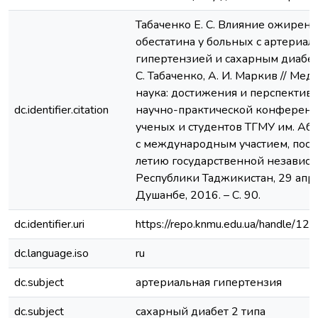
Табаченко Е. С. Влияние ожирени
обестатина у больных с артериал
гипертензией и сахарным диабето
С. Табаченко, А. И. Маркив // Ме
наука: достижения и перспективы
dc.identifier.citation
научно-практической конферен
ученых и студентов ТГМУ им. Аб
с международным участием, пос
летию государственной независ
Республики Таджикистан, 29 апре
Душанбе, 2016. – С. 90.
dc.identifier.uri
https://repo.knmu.edu.ua/handle/
dc.language.iso
ru
dc.subject
артериальная гипертензия
dc.subject
сахарный диабет 2 типа