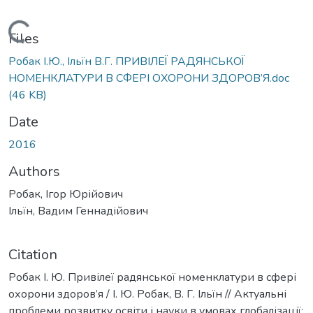
Loading...
Files
Робак І.Ю., Ільїн В.Г. ПРИВІЛЕЇ РАДЯНСЬКОЇ
НОМЕНКЛАТУРИ В СФЕРІ ОХОРОНИ ЗДОРОВ’Я.doc
(46 KB)
Date
2016
Authors
Робак, Ігор Юрійович
Ільїн, Вадим Геннадійович
Citation
Робак І. Ю. Привілеї радянської номенклатури в сфері
охорони здоров’я / І. Ю. Робак, В. Г. Ільїн // Актуальні
проблеми розвитку освіти і науки в умовах глобалізації: