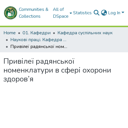
Communities &
All of
Statistics
Log In
Collections
DSpace
Home
01. Кафедри
Кафедра суспільних наук
Наукові праці. Кафедра суспільних наук
Привілеї радянської номенклатури в сфері охорони здоров’я
Привілеї радянської
номенклатури в сфері охорони
здоров’я