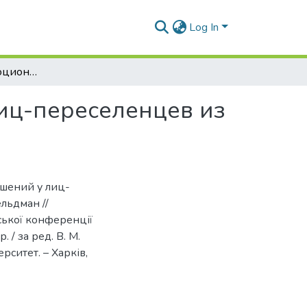
Log In
Развитие психоэмоциональных нарушений у лиц-переселенцев из зоны АТО
иц-переселенцев из
шений у лиц-
ельдман //
ської конференції
 / за ред. В. М.
рситет. – Харків,