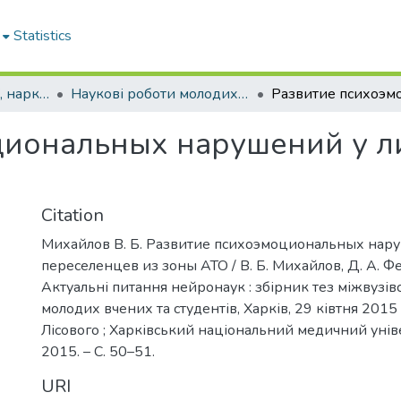
Statistics
Кафедра психіатрії, наркології, медичної психології та соціальної роботи
Наукові роботи молодих дослідників та кваліфікаційні роботи. Кафедра психіатрії, наркології, медичної психології та соціальної роботи
циональных нарушений у л
Citation
Михайлов В. Б. Развитие психоэмоциональных нару
переселенцев из зоны АТО / В. Б. Михайлов, Д. А. Ф
Актуальні питання нейронаук : збірник тез міжвузів
молодих вчених та студентів, Харків, 29 ківтня 2015 р.
Лісового ; Харківський національний медичний уніве
2015. – С. 50–51.
URI