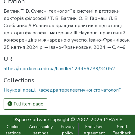
Citation
Баглик Т. В. Сучасні технології в системі підготовки
докторів філософії / Т. В. Баглик, О. В. Гармаш, Л. В.
Стеблянко // Розвиток кращих практик в підготовці
докторів філософії : матеріали ІІІ Науково-практичній
конференції з міжнародною участю, Івано-Франківськ,
25 квітня 2024 р. ─ Івано-Франковськ, 2024. ─ С. 4–6.
URI
https://repo.knmu.edu.ua/handle/123456789/34052
Collections
Наукові праці. Кафедра терапевтичної стоматології
Full item page
DSpace software
copyright © 2002-2026
LYRASIS
Cookie
Accessibility
Privacy
End User
Send
settings
settings
policy
Agreement
Feedback