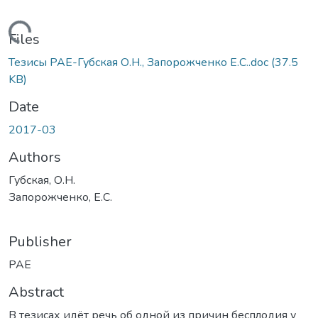
Loading...
Files
Тезисы РАЕ-Губская О.Н., Запорожченко Е.С..doc
(37.5
KB)
Date
2017-03
Authors
Губская, О.Н.
Запорожченко, Е.С.
Publisher
РАЕ
Abstract
В тезисах идёт речь об одной из причин бесплодия у