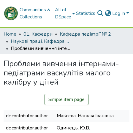
Communities &
All of
Statistics
Log In
Collections
DSpace
Home
01. Кафедри
Кафедра педіатрії № 2
Наукові праці. Кафедра педіатрії № 2
Проблеми вивчення інтернами-педіатрами васкулітів малого калібру у дітей
Проблеми вивчення інтернами-
педіатрами васкулітів малого
калібру у дітей
Simple item page
dc.contributor.author
Макєєва, Наталія Іванівна
dc.contributor.author
Одинець, Ю.В.