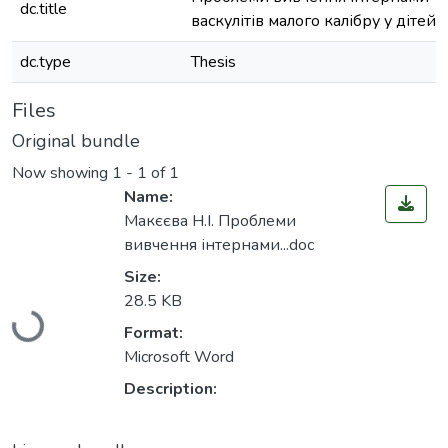
dc.title
васкулітів малого калібру у дітей
dc.type
Thesis
Files
Original bundle
Now showing
1 - 1 of 1
Name:
Макєєва Н.І. Проблеми
вивчення інтернами...doc
Size:
Loading...
28.5 KB
Format:
Microsoft Word
Description: