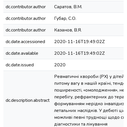
dc.contributor.author
Саратов, В.М.
dc.contributor.author
Губар, С.О.
dc.contributor.author
Казанов, В.Я.
dc.date.accessioned
2020-11-16T19:49:02Z
dc.date.available
2020-11-16T19:49:02Z
dc.date.issued
2020
Ревматичні хвороби (РХ) у дітей 
питому вагу в нашій країні, тенд
поширеності, «омолодження», не
перебігу, рефрактерних до терапі
dc.description.abstract
формуванням нерідко інвалідизаці
летальних наслідків. У дебюті ц
можливі певні труднощі щодо сво
діагностики та лікування