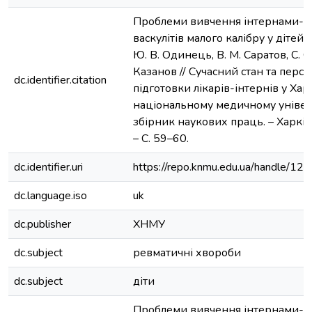
Проблеми вивчення інтернами-п
васкулітів малого калібру у дітей / 
Ю. В. Одинець, В. М. Саратов, С. О.
Казанов // Сучасний стан та перс
dc.identifier.citation
підготовки лікарів-інтернів у Ха
національному медичному універс
збірник наукових праць. – Харків
– С. 59–60.
dc.identifier.uri
https://repo.knmu.edu.ua/handle/
dc.language.iso
uk
dc.publisher
ХНМУ
dc.subject
ревматичні хвороби
dc.subject
діти
Проблеми вивчення інтернами-п