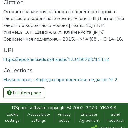
Citation
Основні положення настанов по веденню хворих з
алергією до коров’ячого молока. Частина ІІІ Діагностика
алергії до коров’ячого молока [Розділ 10] / Т. Р.
Уманець, О. Г. Шадрін, В. А. Клименко та [ін.] //
Современная педиатрия. – 2015. – № 4 (68). – С. 14–18.
URI
https://repo.knmu.edu.ua/handle/123456789/11442
Collections
Наукові праці. Кафедра пропедевтики педіатрії № 2
Full item page
DSpace software
copyright © 2002-2026
LYRASIS
Cookie
Accessibility
Privacy
End User
Send
settings
settings
policy
Agreement
Feedback