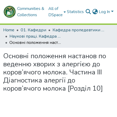
Communities &
All of
Statistics
Log In
Collections
DSpace
Home
01. Кафедри
Кафедра пропедевтики педіатрії № 2
Наукові праці. Кафедра пропедевтики педіатрії № 2
Основні положення настанов по веденню хворих з алергією до коров’ячого молока. Частина ІІІ Діагностика алергії до коров’ячого молока [Розділ 10]
Основні положення настанов по
веденню хворих з алергією до
коров’ячого молока. Частина ІІІ
Діагностика алергії до
коров’ячого молока [Розділ 10]