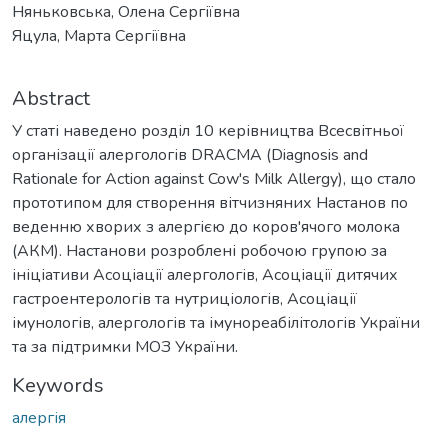
Няньковська, Олена Сергіївна
Яцула, Марта Сергіївна
Abstract
У статі наведено розділ 10 керівництва Всесвітньої
організації алергологів DRACMA (Diagnosis and
Rationale for Action against Cow's Milk Allergy), що стало
прототипом для створення вітчизняних Настанов по
веденню хворих з алергією до коров'ячого молока
(АКМ). Настанови розроблені робочою групою за
ініціативи Асоціації алергологів, Асоціації дитячих
гастроентерологів та нутриціологів, Асоціації
імунологів, алергологів та імунореабілітологів України
та за підтримки МОЗ України.
Keywords
алергія