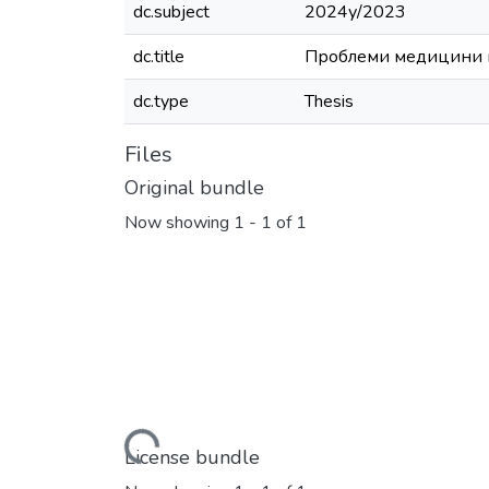
dc.subject
2024у/2023
dc.title
Проблеми медицини пр
dc.type
Thesis
Files
Original bundle
Now showing
1 - 1 of 1
Loading...
License bundle