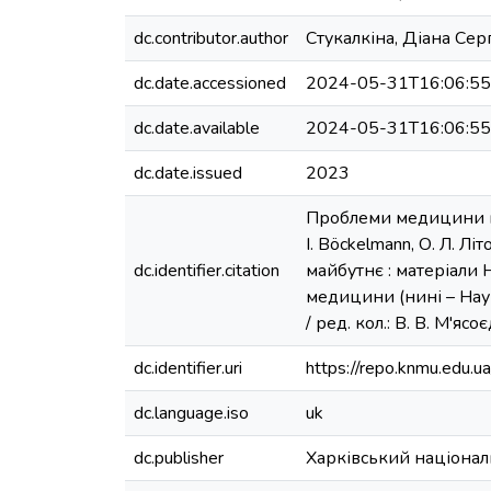
dc.contributor.author
Стукалкіна, Діана Серг
dc.date.accessioned
2024-05-31T16:06:5
dc.date.available
2024-05-31T16:06:5
dc.date.issued
2023
Проблеми медицини пра
I. Böckelmann, О. Л. Л
dc.identifier.citation
майбутнє : матеріали 
медицини (нині – Наук
/ ред. кол.: В. В. М'яс
dc.identifier.uri
https://repo.knmu.edu
dc.language.iso
uk
dc.publisher
Харківський націона