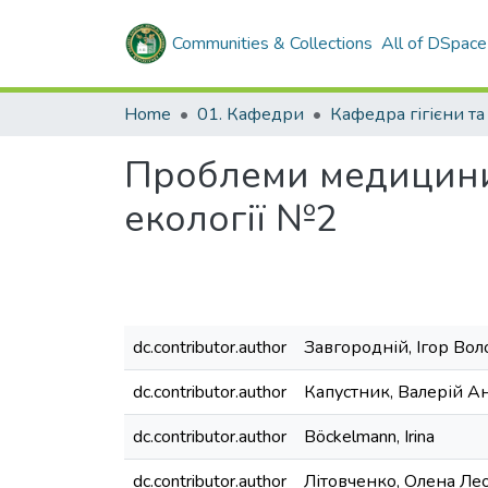
Communities & Collections
All of DSpace
Home
01. Кафедри
Проблеми медицини п
екології №2
dc.contributor.author
Завгородній, Ігор Во
dc.contributor.author
Капустник, Валерій А
dc.contributor.author
Böckelmann, Irina
dc.contributor.author
Літовченко, Олена Ле