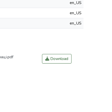
en_US
en_US
en_US
аці.pdf
Download