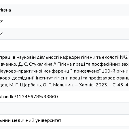
іївна
5Z
5Z
ці в науковій діяльності кафедри гігієни та екології №2 / І
ітовченко, Д. С. Стукалкіна // Гігієна праці та професійних 
Науково-практичної конференції, присвяченої 100-й річниц
ово-дослідний інститут гігієни праці та профзахворювань
оєдов, М. Г. Щербань, О. Г. Мельник. ─ Харків, 2023. – C. 43–4
.ua/handle/123456789/33860
льний медичний університет