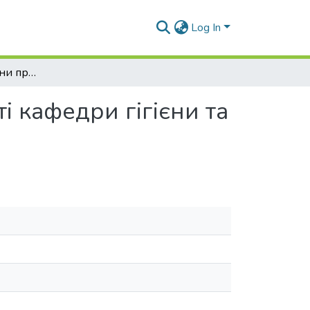
Log In
Проблеми медицини праці в науковій діяльності кафедри гігієни та екології №2
 кафедри гігієни та