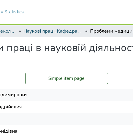
Statistics
Кафедра гігієни та екології № 2
Наукові праці. Кафедра гігієни та екології № 2
раці в науковій діяльності
Simple item page
лодимирович
ндрійович
онідівна