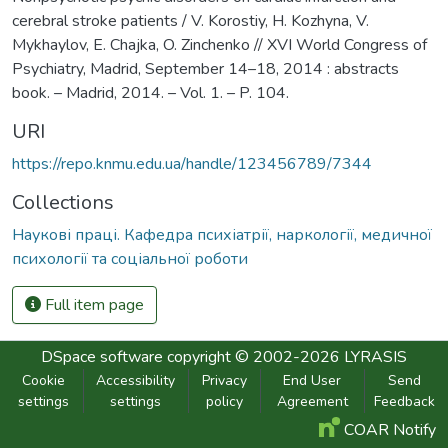
cerebral stroke patients / V. Korostiy, H. Kozhyna, V.
Mykhaylov, E. Chajka, O. Zinchenko // XVI World Congress of
Psychiatry, Madrid, September 14–18, 2014 : abstracts
book. – Madrid, 2014. – Vol. 1. – P. 104.
URI
https://repo.knmu.edu.ua/handle/123456789/7344
Collections
Наукові праці. Кафедра психіатрії, наркології, медичної
психології та соціальної роботи
Full item page
DSpace software
copyright © 2002-2026
LYRASIS
Cookie
Accessibility
Privacy
End User
Send
settings
settings
policy
Agreement
Feedback
COAR Notify