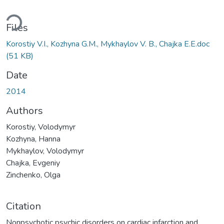
ding...
Files
Korostiy V.I., Kozhyna G.M., Mykhaylov V. B., Chajka E.E.doc
(51 KB)
Date
2014
Authors
Korostiy, Volodymyr
Kozhyna, Hanna
Mykhaylov, Volodymyr
Chajka, Evgeniy
Zinchenko, Olga
Citation
Nonpsychotic psychic disorders on cardiac infarction and