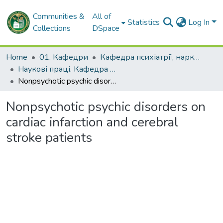
Communities &
All of
Statistics
Log In
Collections
DSpace
Home
01. Кафедри
Кафедра психіатрії, наркології, медичної психології та соціальної роботи
Наукові праці. Кафедра психіатрії, наркології, медичної психології та соціальної роботи
Nonpsychotic psychic disorders on cardiac infarction and cerebral stroke patients
Nonpsychotic psychic disorders on
cardiac infarction and cerebral
stroke patients