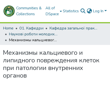
Communities &
All of
Statistics
Log In
Collections
DSpace
Home
01. Кафедри
Кафедра загальної практики – сімейної медицини та внутрішніх хвороб
Наукові роботи молодих дослідників. Кафедра загальної практики – сімейної медицини та внутрішніх хвороб
Механизмы кальциевого и липидного повреждения клеток при патологии внутренних органов
Механизмы кальциевого и
липидного повреждения клеток
при патологии внутренних
органов