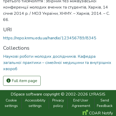
третього тисячоліття : збірник тез міжвузівської
конференції молодих вчених та студентів, Харків, 14
січня 2014 р. / МОЗ України, ХНМУ. – Харків, 2014. – С.
66.
URI
https://repo.knmu.edu.ua/handle/123456789/8345
Collections
Наукові роботи молодих дослідників. Кафедра
загальної практики – сімейної медицини та внутрішніх
хвороб
Full item page
DSpace software
copyright © 2002-2026
LYRASIS
Cookie
Accessibility
Privacy
End User
Send
settings
settings
policy
Agreement
Feedback
COAR Notify