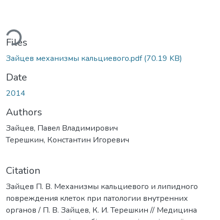
ding...
Files
Зайцев механизмы кальциевого.pdf
(70.19 KB)
Date
2014
Authors
Зайцев, Павел Владимирович
Терешкин, Константин Игоревич
Citation
Зайцев П. В. Механизмы кальциевого и липидного
повреждения клеток при патологии внутренних
органов / П. В. Зайцев, К. И. Терешкин // Медицина