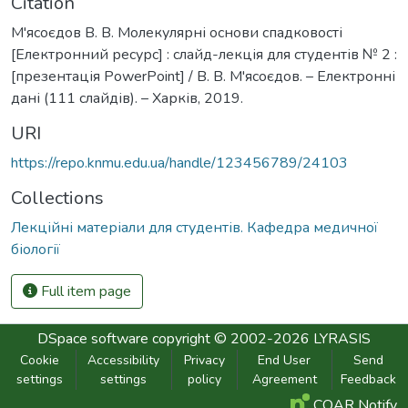
Citation
М'ясоєдов В. В. Молекулярні основи спадковості
[Електронний ресурс] : слайд-лекція для студентів № 2 :
[презентація PowerPoint] / В. В. М'ясоєдов. – Електронні
дані (111 слайдів). – Харків, 2019.
URI
https://repo.knmu.edu.ua/handle/123456789/24103
Collections
Лекційні матеріали для студентів. Кафедра медичної
біології
Full item page
DSpace software
copyright © 2002-2026
LYRASIS
Cookie
Accessibility
Privacy
End User
Send
settings
settings
policy
Agreement
Feedback
COAR Notify