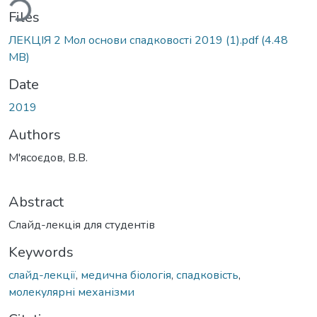
ding...
Files
ЛЕКЦІЯ 2 Мол основи спадковості 2019 (1).pdf
(4.48
MB)
Date
2019
Authors
М'ясоєдов, В.В.
Abstract
Слайд-лекція для студентів
Keywords
слайд-лекції
,
медична біологія
,
спадковість
,
молекулярні механізми