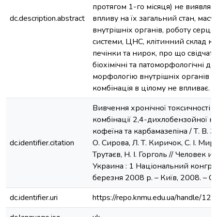
протягом 1-го місяця) не виявляє
dc.description.abstract
впливу на їх загальний стан, масу 
внутрішніх органів, роботу серц
системи, ЦНС, клітинний склад кр
печінки та нирок, про що свідчать 
біохімічні та патоморфологічні дан
морфологію внутрішніх органів 
комбінація в цілому не впливає.
Вивчення хронічної токсичності н
комбінації 2,4-дихлобензойної ки
кофеїна та карбамазепіна / Т. В. З
dc.identifier.citation
О. Сирова, Л. Т. Киричок, С. І. Миро
Трутаєв, Н. І. Горголь // Человек и
Украина : 1 Національний конгрес
березня 2008 р. – Київ, 2008. – С.
dc.identifier.uri
https://repo.knmu.edu.ua/handle/