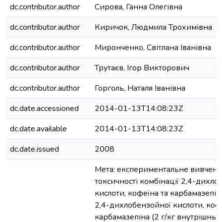
dc.contributor.author
Сирова, Ганна Олегівна
dc.contributor.author
Киричок, Людмила Трохимівна
dc.contributor.author
Миронченко, Світлана Іванівна
dc.contributor.author
Трутаєв, Ігор Викторович
dc.contributor.author
Горголь, Наталя Іванівна
dc.date.accessioned
2014-01-13T14:08:23Z
dc.date.available
2014-01-13T14:08:23Z
dc.date.issued
2008
Мета: експериментальне вивченн
токсичності комбінації 2,4-дихло
кислоти, кофеїна та карбамазепін
2,4-дихлобензойної кислоти, коф
карбамазепіна (2 г/кг внутрішнь