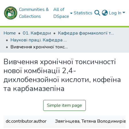
Communities &
All of
Statistics
Log In
Collections
DSpace
Home
01. Кафедри
Кафедра фармакології та медичної рецептури
Наукові праці. Кафедра фармакології та медичної рецептури
Вивчення хронічної токсичності нової комбінації 2,4-дихлобензойної кислоти, кофеїна та карбамазепіна
Вивчення хронічної токсичності
нової комбінації 2,4-
дихлобензойної кислоти, кофеїна
та карбамазепіна
Simple item page
dc.contributor.author
Звягінцева, Тетяна Володимирівн