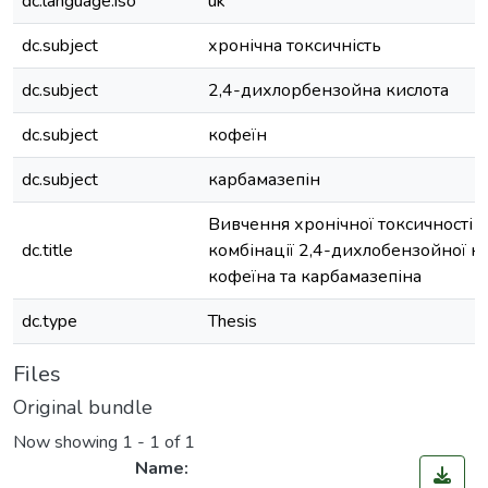
dc.language.iso
uk
dc.subject
хронічна токсичність
dc.subject
2,4-дихлорбензойна кислота
dc.subject
кофеїн
dc.subject
карбамазепін
Вивчення хронічної токсичності н
dc.title
комбінації 2,4-дихлобензойної ки
кофеїна та карбамазепіна
dc.type
Thesis
Files
Original bundle
Now showing
1 - 1 of 1
Name: