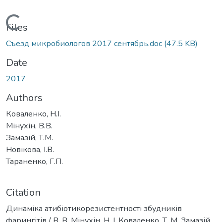
Loading...
Files
Съезд микробиологов 2017 сентябрь.doc
(47.5 KB)
Date
2017
Authors
Коваленко, Н.І.
Мінухін, В.В.
Замазій, Т.М.
Новікова, І.В.
Тараненко, Г.П.
Citation
Динаміка атибіотикорезистентності збудників
фарингітів / В. В. Мінухін, Н. І. Коваленко, Т. М. Замазій,