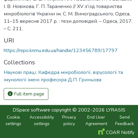
І. В. Новікова, Г. П. Тараненко // ХV з’їзд товариства
мікробіологів України ім. С. М. Виноградського, Одеса,
11–15 вересня 2017 р. : тези доповідей. – Одеса, 2017.
– С. 211.
URI
https://repo.knmu.edu.ua/handle/123456789/17797
Collections
Наукові праці. Кафедра мікробіології, вірусології та
імунології імені професора Д.П. Гриньова
Full item page
DSpace software
copyright © 2002-2026
LYRASIS
Cookie
Accessibility
Privacy
End User
Send
settings
settings
policy
Agreement
Feedback
COAR Notify