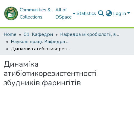
Communities &
All of
Statistics
Log In
Collections
DSpace
Home
01. Кафедри
Кафедра мікробіології, вірусології та імунології імені професора Д.П. Гриньова
Наукові праці. Кафедра мікробіології, вірусології та імунології імені професора Д.П. Гриньова
Динаміка атибіотикорезистентності збудників фарингітів
Динаміка
атибіотикорезистентності
збудників фарингітів