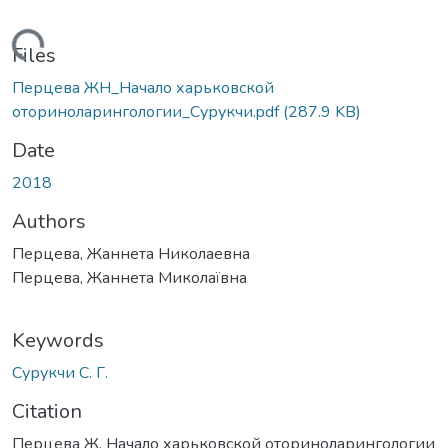
Loading...
Files
Перцева ЖН_Начало харьковской
оториноларингологии_Сурукчи.pdf
(287.9 KB)
Date
2018
Authors
Перцева, Жаннета Николаевна
Перцева, Жаннета Миколаївна
Keywords
Сурукчи С. Г.
Citation
Перцева Ж. Начало харьковской оториноларингологии