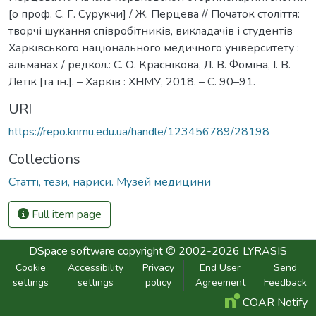
[о проф. С. Г. Сурукчи] / Ж. Перцева // Початок століття:
творчі шукання співробітників, викладачів і студентів
Харківського національного медичного університету :
альманах / редкол.: С. О. Краснікова, Л. В. Фоміна, І. В.
Летік [та ін.]. – Харків : ХНМУ, 2018. – С. 90–91.
URI
https://repo.knmu.edu.ua/handle/123456789/28198
Collections
Статті, тези, нариси. Музей медицини
Full item page
DSpace software
copyright © 2002-2026
LYRASIS
Cookie
Accessibility
Privacy
End User
Send
settings
settings
policy
Agreement
Feedback
COAR Notify