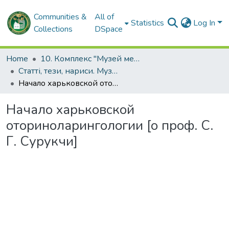
Communities &
All of
Statistics
Log In
Collections
DSpace
Home
10. Комплекс "Музей медицини" ХНМУ
Статті, тези, нариси. Музей медицини
Начало харьковской оториноларингологии [о проф. С. Г. Сурукчи]
Начало харьковской
оториноларингологии [о проф. С.
Г. Сурукчи]