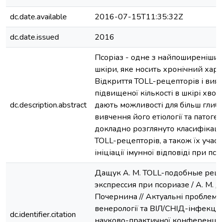
dc.date.available
2016-07-15T11:35:32Z
dc.date.issued
2016
Псоріаз - одне з найпоширеніши
шкіри, яке носить хронічний хара
Відкриття TOLL-рецепторів і вияв
підвищеної кількості в шкірі хвор
dc.description.abstract
дають можливості для більш глиб
вивчення його етіології та патогене
докладно розглянуто класифікація
TOLL-рецепторів, а також їх участь
ініціації імунної відповіді при псор
Дащук А. М. TOLL-подобные рец
экспрессия при псориазе / А. М. Д
Почернина // Актуальні проблеми 
венерології та ВІЛ/СНІД-інфекції 
dc.identifier.citation
науково-практичної конференції 