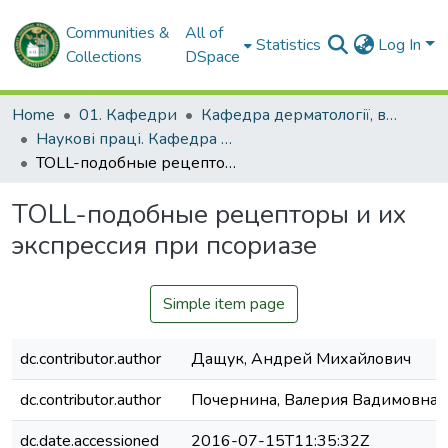
Communities &
All of
Statistics
Log In
Collections
DSpace
Home
01. Кафедри
Кафедра дерматології, венерології і СНІДу
Наукові праці. Кафедра дерматології, венерології і СНІДу
TOLL-подобные рецепторы и их экспрессия при псориазе
TOLL-подобные рецепторы и их
экспрессия при псориазе
Simple item page
dc.contributor.author
Дащук, Андрей Михайлович
dc.contributor.author
Почернина, Валерия Вадимовна
dc.date.accessioned
2016-07-15T11:35:32Z