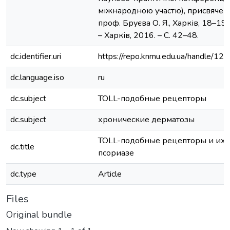
міжнародною участю), присвячен
проф. Бруєва О. Я., Харків, 18–19
– Харків, 2016. – С. 42–48.
dc.identifier.uri
https://repo.knmu.edu.ua/handle/
dc.language.iso
ru
dc.subject
TOLL-подобные рецепторы
dc.subject
хронические дерматозы
TOLL-подобные рецепторы и их 
dc.title
псориазе
dc.type
Article
Files
Original bundle