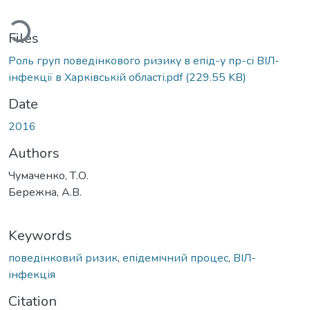
ding...
Files
Роль груп поведінкового ризику в епід-у пр-сі ВІЛ-
інфекції в Харківській області.pdf
(229.55 KB)
Date
2016
Authors
Чумаченко, Т.О.
Бережна, А.В.
Keywords
поведінковий ризик
,
епідемічний процес
,
ВІЛ-
інфекція
Citation