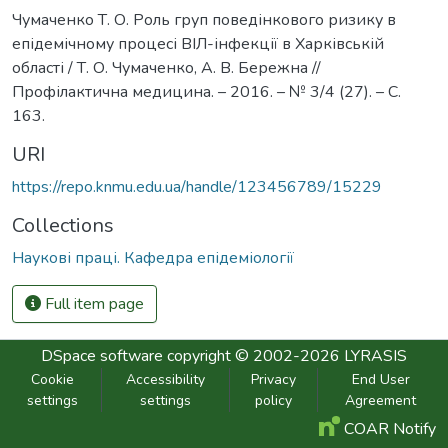
Чумаченко Т. О. Роль груп поведінкового ризику в
епідемічному процесі ВІЛ-інфекції в Харківській
області / Т. О. Чумаченко, А. В. Бережна //
Профілактична медицина. – 2016. – № 3/4 (27). – С.
163.
URI
https://repo.knmu.edu.ua/handle/123456789/15229
Collections
Наукові праці. Кафедра епідеміології
Full item page
DSpace software
copyright © 2002-2026
LYRASIS
Cookie
Accessibility
Privacy
End User
settings
settings
policy
Agreement
COAR Notify