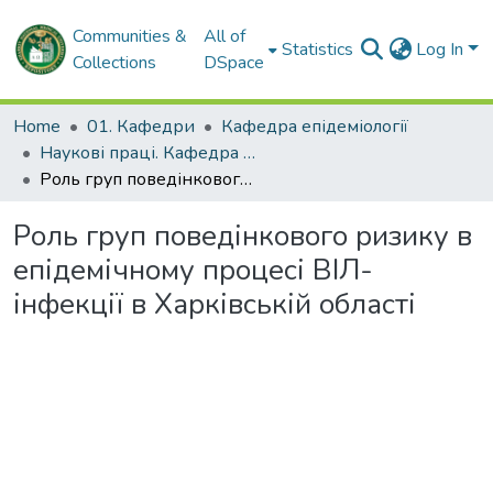
Communities &
All of
Statistics
Log In
Collections
DSpace
Home
01. Кафедри
Кафедра епідеміології
Наукові праці. Кафедра епідеміології
Роль груп поведінкового ризику в епідемічному процесі ВІЛ-інфекції в Харківській області
Роль груп поведінкового ризику в
епідемічному процесі ВІЛ-
інфекції в Харківській області