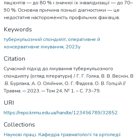
пацієнтів — до 80 % і значної їх інвалідизації — до 70–
90 %. Основна причина пізньої діагностики — це
недостатня настороженість профільних фахівців.
Keywords
туберкульозний спондиліт
,
оперативне й
консервативне лікування
,
2023у
Citation
Сучасний підхід до лікування туберкульозного
спондиліту (огляд літератури) / Г. Г. Голка, В. В. Веснін, В
.В. Бурлака, А. О. Олійник, О. Г. Фадєєв, О. В. Гопцій //
Травма. ─ 2023. ─ Том 24, № 1. – С. 73–79.
URI
https://repo.knmu.edu.ua/handle/123456789/32852
Collections
Наукові праці. Кафедра травматології та ортопедії