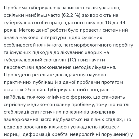
Проблема туберкульозу залишається актуальною,
оскільки найбільш часто (62,2 %) захворюють на
туберкульоз особи працездатного віку від 18 до 44
років. Метою даної роботи було провести системний
аналіз наукової літератури щодо сучасних
особливостей клінічного, патоморфологічного перебігу
та існуючих підходів до лікування хворих на
туберкульозний спондиліт (ТС) і визначити
перспективи вдосконалення методів лікування.
Проведено ретельне дослідження науково-
практичних публікацій з даної проблеми протягом
останніх 25 років. Туберкульозний спондиліт є
найбільш тяжкою клінічною формою, що становить
серйозну медико-соціальну проблему, тому що на тлі
стабілізації статистичних показників виявлення
захворювання часто відбувається на пізніх стадіях, що
веде до зростання кількості ускладнень (абсцеси,
нориці, деформації хребта, неврологічні порушення) у