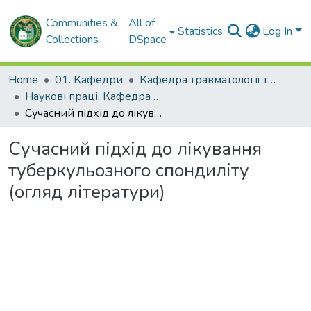
Communities &
All of
Statistics
Log In
Collections
DSpace
Home
01. Кафедри
Кафедра травматології та ортопедії
Наукові праці. Кафедра травматології та ортопедії
Сучасний підхід до лікування туберкульозного спондиліту (огляд літератури)
Сучасний підхід до лікування
туберкульозного спондиліту
(огляд літератури)