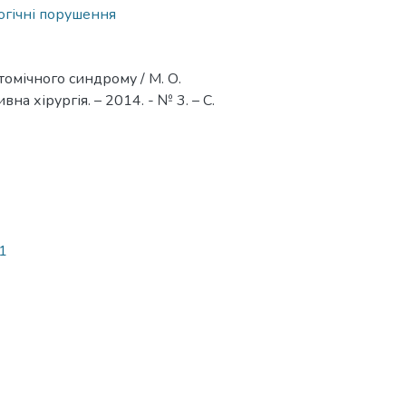
огічні порушення
томічного синдрому / М. О.
вна хірургія. – 2014. - № 3. – С.
 1