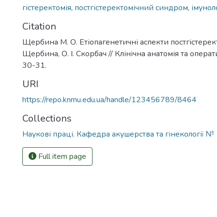
гістеректомія
,
постгістеректомічний синдром
,
імунол
Citation
Щербина М. О. Етіопагенетичні аспекти постгістерек
Щербина, О. І. Скорбач // Клінічна анатомія та операти
30-31.
URI
https://repo.knmu.edu.ua/handle/123456789/8464
Collections
Наукові праці. Кафедра акушерства та гінекології №
Full item page