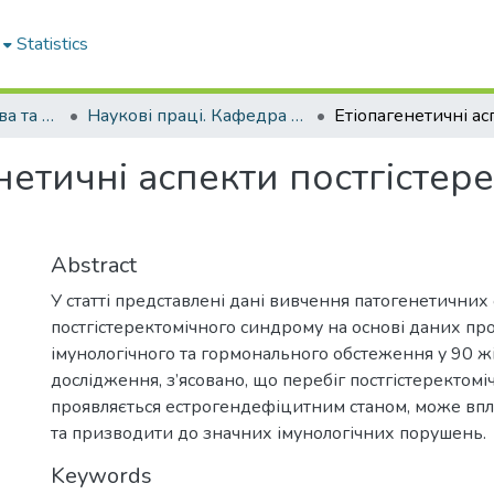
Statistics
Кафедра акушерства та гінекології № 1
Наукові праці. Кафедра акушерства та гінекології № 1
нетичні аспекти постгістер
Abstract
У статті представлені дані вивчення патогенетичних
постгістеректомічного синдрому на основі даних пр
імунологічного та гормонального обстеження у 90 жіно
дослідження, з’ясовано, що перебіг постгістеректом
проявляється естрогендефіцитним станом, може впл
та призводити до значних імунологічних порушень.
Keywords