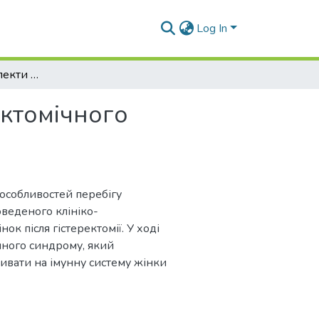
Log In
Етіопагенетичні аспекти постгістеректомічного синдрому
ектомічного
 особливостей перебігу
оведеного клініко-
к після гістеректомії. У ході
ічного синдрому, який
ивати на імунну систему жінки