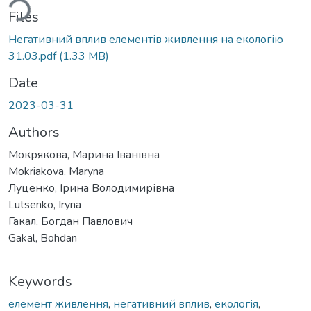
ding...
Files
Негативний вплив елементів живлення на екологію
31.03.pdf
(1.33 MB)
Date
2023-03-31
Authors
Мокрякова, Марина Іванівна
Mokriakova, Maryna
Луценко, Ірина Володимирівна
Lutsenko, Iryna
Гакал, Богдан Павлович
Gakal, Bohdan
Keywords
елемент живлення
,
негативний вплив
,
екологія
,