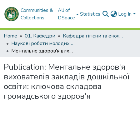
Communities &
All of
Statistics
Log In
Collections
DSpace
Home
01. Кафедри
Кафедра гігієни та екології
Наукові роботи молодих дослідників. Кафедра гігієни та екології
Ментальне здоров'я вихователів закладів дошкільної освіти: ключова складова громадського здоров'я
Publication:
Ментальне здоров'я
вихователів закладів дошкільної
освіти: ключова складова
громадського здоров'я