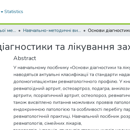
Statistics
Кафедра внутрішньої медицини № 3 та ендокринології
Навчально-методичні видання. Кафедра внутрішньої медицини № 3 та ендокринології
іагностики та лікування з
Abstract
У навчальному посібнику «Основи діагностики та лі
наводяться актуальні класифікації та стандарти над
допомогипацієнтам ревматологічного профілю. У книз
ревматоїдний артрит, остеоартроз, подагра, анкілоз
артрити, псоріатичний артрит, остеопороз, ревматична
також висвітлено питання можливих проявів патологі
ендокринною патологією та особливості перебігу п
ревматологічній практиці. Навчальний посібник роз
ревматологів, сімейних лікарів,