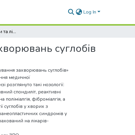
Log In
Основи діагностики та лікування захворювань суглобів
ахворювань суглобів
кування захворювань суглобів»
ання медичної
і розглянуто такі нозології:
ивний спондиліт, реактивні
 поліміалгія, фіброміалгія, а
ї суглобів у хворих з
аранеопластичних синдромів у
рахований на лікарів-