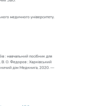
чних ЗВО.
ного медичного університету.
ів : навчальний посібник для
о, В. О. Федоров ; Харківський
вничий дім Медкнига, 2020. —