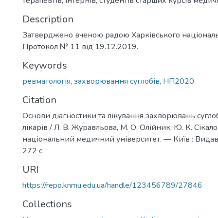
терапевтів, інтернів, студентів старших курсів меди
Description
Затверджено вченою радою Харківського національ
Протокол № 11 від 19.12.2019.
Keywords
ревматологія
,
захворювання суглобів
,
НП2020
Citation
Основи діагностики та лікування захворювань суглоб
лікарів / Л. В. Журавльова, М. О. Олійник, Ю. К. Сікал
національний медичний університет. — Київ : Вида
272 с.
URI
https://repo.knmu.edu.ua/handle/123456789/27846
Collections