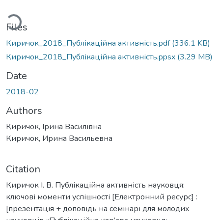
ding...
Files
Киричок_2018_Публікаційна активність.pdf
(336.1 KB)
Киричок_2018_Публікаційна активність.ppsx
(3.29 MB)
Date
2018-02
Authors
Киричок, Ірина Василівна
Киричок, Ирина Васильевна
Citation
Киричок І. В. Публікаційна активність науковця:
ключові моменти успішності [Електронний ресурс] :
[презентація + доповідь на семінарі для молодих