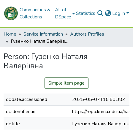
Communities &
All of
Statistics
Log In
Collections
DSpace
Home
Service Information
Authors Profiles
Гузенко Наталя Валеріївна
Person:
Гузенко Наталя
Валеріївна
Simple item page
dc.date.accessioned
2025-05-07T15:50:38Z
dc.identifier.uri
https://repo.knmu.edu.ua/h
dc.title
Гузенко Наталя Валеріївна