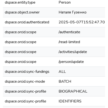
dspace.entity.type
Person
dspace.object.owner
Наталя Гузенко
dspace.orcid.authenticated
2025-05-07T15:52:47.70
dspace.orcid.scope
/authenticate
dspace.orcid.scope
/read-limited
dspace.orcid.scope
/activities/update
dspace.orcid.scope
/person/update
dspace.orcid.sync-fundings
ALL
dspace.orcid.sync-mode
BATCH
dspace.orcid.sync-profile
BIOGRAPHICAL
dspace.orcid.sync-profile
IDENTIFIERS