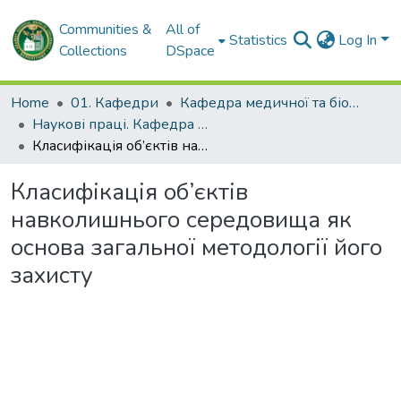
Communities &
All of
Statistics
Log In
Collections
DSpace
Home
01. Кафедри
Кафедра медичної та біоорганічної хімії
Наукові праці. Кафедра медичної та біоорганічної хімії
Класифікація об’єктів навколишнього середовища як основа загальної методології його захисту
Класифікація об’єктів
навколишнього середовища як
основа загальної методології його
захисту