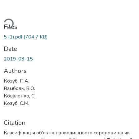
ding...
Files
5 (1).pdf
(704.7 KB)
Date
2019-03-15
Authors
Козуб, П.А.
Вамболь, В.О.
Коваленко, С.
Козуб, С.М.
Citation
Класифікація об’єктів навколишнього середовища як